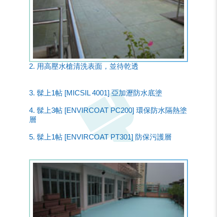
2. 用高壓水槍清洗表面，並待乾透
3. 髹上1帖 [MICSIL 4001] 亞加瀝防水底塗
4. 髹上3帖 [ENVIRCOAT PC200] 環保防水隔熱塗
層
5. 髹上1帖 [ENVIRCOAT PT301] 防保污護層