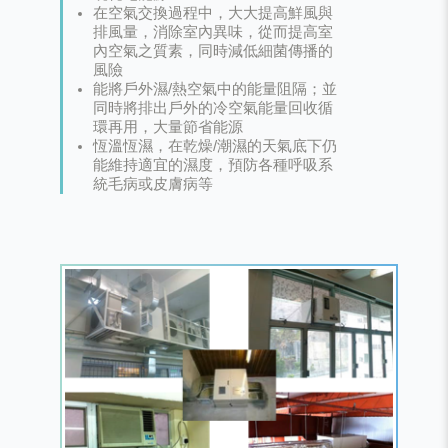
在空氣交換過程中，大大提高鮮風與
排風量，消除室內異味，從而提高室
內空氣之質素，同時減低細菌傳播的
風險
能將戶外濕/熱空氣中的能量阻隔；並
同時將排出戶外的冷空氣能量回收循
環再用，大量節省能源
恆溫恆濕，在乾燥/潮濕的天氣底下仍
能維持適宜的濕度，預防各種呼吸系
統毛病或皮膚病等