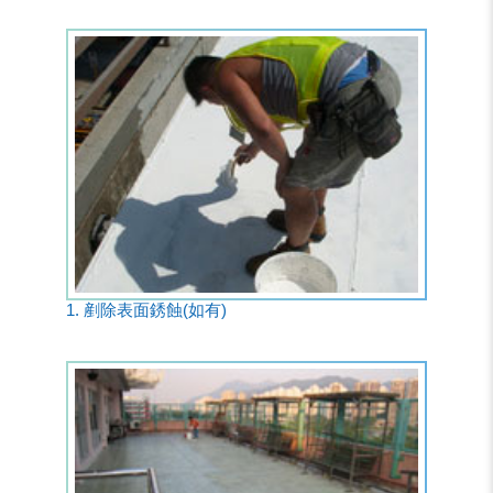
1. 剷除表面銹蝕(如有)