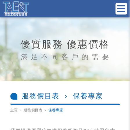
優質服務 優惠價格
滿 足 不 同 客 戶 的 需 要
服務價目表 › 保養專家
主頁 › 服務價目表 ›
保養專家